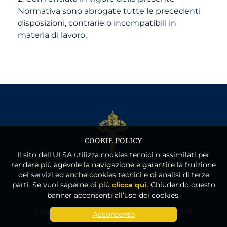
Normativa sono abrogate tutte le precedenti
disposizioni, contrarie o incompatibili in
materia di lavoro.
COOKIE POLICY
Il sito dell'ULSA utilizza cookies tecnici o assimilati per
ULSA - Ufficio del Lavoro della Sede Apostolica
rendere più agevole la navigazione e garantire la fruizione
Via della Conciliazione, 5
dei servizi ed anche cookies tecnici e di analisi di terze
00120 Città del Vaticano
parti. Se vuoi saperne di più
clicca qui
. Chiudendo questo
Tel +39 06698 84449
banner acconsenti all’uso dei cookies.
Copyright © 2022 - 2026 ULSA - All Rights Reserved.
Acconsento