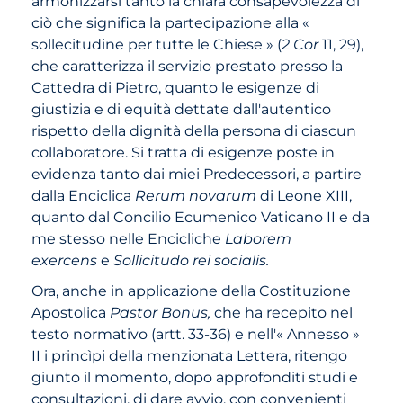
armonizzarsi tanto la chiara consapevolezza di
ciò che significa la partecipazione alla «
sollecitudine per tutte le Chiese » (
2
Cor
11, 29),
che caratterizza il servizio prestato presso la
Cattedra di Pietro, quanto le esigenze di
giustizia e di equità dettate dall'autentico
rispetto della dignità della persona di ciascun
collaboratore. Si tratta di esigenze poste in
evidenza tanto dai miei Predecessori, a partire
dalla Enciclica
Rerum novarum
di Leone XIII,
quanto dal Concilio Ecumenico Vaticano II e da
me stesso nelle Encicliche
Laborem
exercens
e
Sollicitudo rei socialis.
Ora, anche in applicazione della Costituzione
Apostolica
Pastor Bonus,
che ha recepito nel
testo normativo (artt. 33-36) e nell'« Annesso »
II i princìpi della menzionata Lettera, ritengo
giunto il momento, dopo approfonditi studi e
consultazioni, di dare avvio, con convenienti