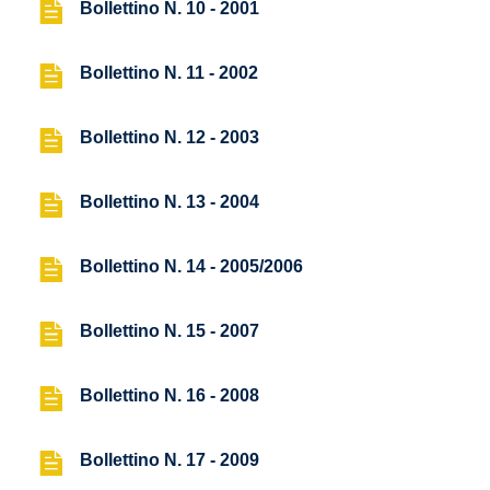
Bollettino N. 10 - 2001
Bollettino N. 11 - 2002
Bollettino N. 12 - 2003
Bollettino N. 13 - 2004
Bollettino N. 14 - 2005/2006
Bollettino N. 15 - 2007
Bollettino N. 16 - 2008
Bollettino N. 17 - 2009