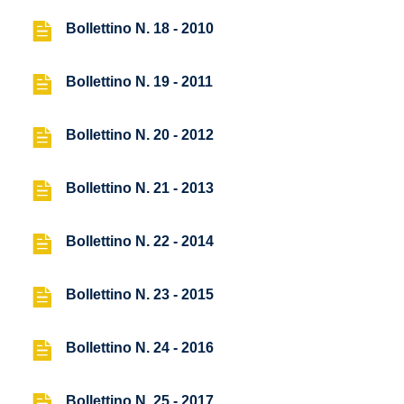
Bollettino N. 18 - 2010
Bollettino N. 19 - 2011
Bollettino N. 20 - 2012
Bollettino N. 21 - 2013
Bollettino N. 22 - 2014
Bollettino N. 23 - 2015
Bollettino N. 24 - 2016
Bollettino N. 25 - 2017