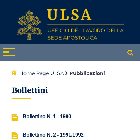
Home Page ULSA
Pubblicazioni
Bollettini
Bollettino N. 1 - 1990
Bollettino N. 2 - 1991/1992