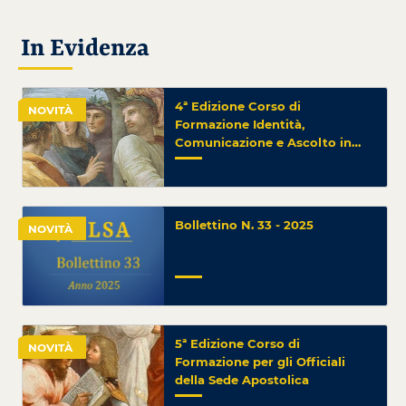
In Evidenza
4ª Edizione Corso di
NOVITÀ
Formazione Identità,
Comunicazione e Ascolto in
Vaticano
Bollettino N. 33 - 2025
NOVITÀ
5ª Edizione Corso di
NOVITÀ
Formazione per gli Officiali
della Sede Apostolica