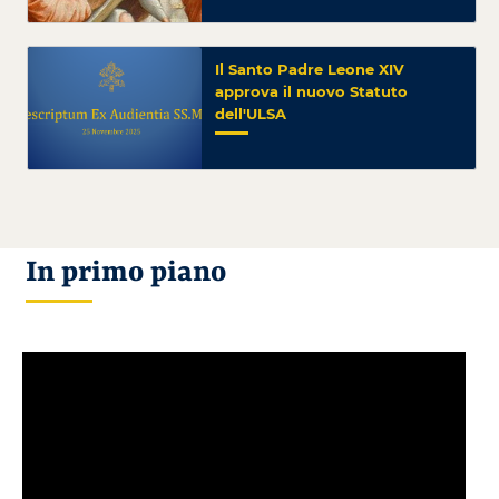
Il Santo Padre Leone XIV
approva il nuovo Statuto
dell'ULSA
In primo piano