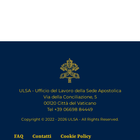
ULSA - Ufficio del Lavoro della Sede Apostolica
Via della Conciliazione, 5
00120 Città del Vaticano
Tel +39 06698 84449
Copyright © 2022 - 2026 ULSA - All Rights Reserved.
FAQ
Contatti
Cookie Policy