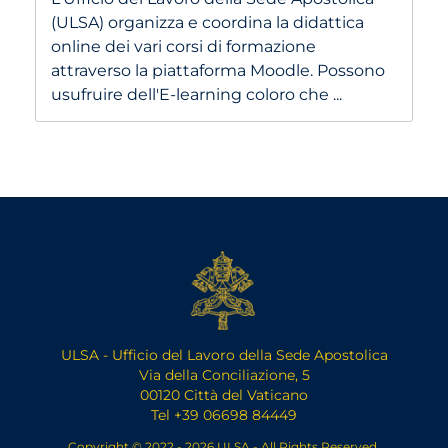
(ULSA) organizza e coordina la didattica
online dei vari corsi di formazione
attraverso la piattaforma Moodle. Possono
usufruire dell'E-learning coloro che ...
ULSA - Ufficio del Lavoro della Sede Apostolica
Via della Conciliazione, 5
00120 Città del Vaticano
Tel +39 06698 84449
Copyright © 2022 - 2026 ULSA - All Rights Reserved.