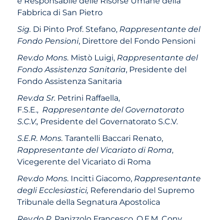
e Responsabile delle Risorse Umane della
Fabbrica di San Pietro
Sig.
Di Pinto Prof. Stefano,
Rappresentante del
Fondo Pensioni
, Direttore del Fondo Pensioni
Rev.do Mons.
Mistò Luigi,
Rappresentante del
Fondo Assistenza Sanitaria
, Presidente del
Fondo Assistenza Sanitaria
Rev.da Sr.
Petrini Raffaella,
F.S.E.,
Rappresentante del Governatorato
S.C.V.,
Presidente del Governatorato S.C.V.
S.E.R. Mons.
Tarantelli Baccari Renato,
Rappresentante del Vicariato di Roma
,
Vicegerente del Vicariato di Roma
Rev.do Mons.
Incitti Giacomo,
Rappresentante
degli Ecclesiastici,
Referendario del Supremo
Tribunale della Segnatura Apostolica
Rev.do P.
Panizzolo Francesco, O.F.M. Conv.
,