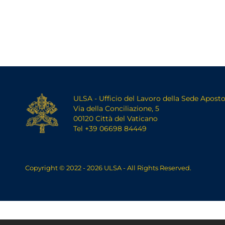
ULSA - Ufficio del Lavoro della Sede Aposto
Via della Conciliazione, 5
00120 Città del Vaticano
Tel +39 06698 84449
Copyright © 2022 - 2026 ULSA - All Rights Reserved.