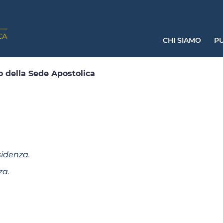
CHI SIAMO
PU
ro della Sede Apostolica
sidenza.
za.