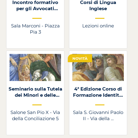
Incontro formativo
Corsi di Lingua
per gli Avvocati
Inglese
patrocinanti presso
l'ULSA
Sala Marconi - Piazza
Lezioni online
Pia 3
NOVITÀ
Seminario sulla Tutela
4ª Edizione Corso di
dei Minori e delle
Formazione Identità,
Persone Vulnerabili in
Comunicazione e
Vaticano
Ascolto in Vaticano
Salone San Pio X - Via
Sala S. Giovanni Paolo
della Conciliazione 5
II - Via della ...