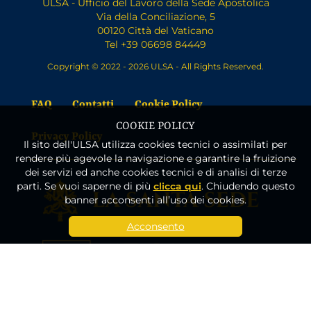
ULSA - Ufficio del Lavoro della Sede Apostolica
Via della Conciliazione, 5
00120 Città del Vaticano
Tel +39 06698 84449
Copyright © 2022 - 2026 ULSA - All Rights Reserved.
FAQ
Contatti
Cookie Policy
COOKIE POLICY
Privacy Policy
Il sito dell'ULSA utilizza cookies tecnici o assimilati per
rendere più agevole la navigazione e garantire la fruizione
dei servizi ed anche cookies tecnici e di analisi di terze
parti. Se vuoi saperne di più
clicca qui
. Chiudendo questo
banner acconsenti all’uso dei cookies.
Acconsento