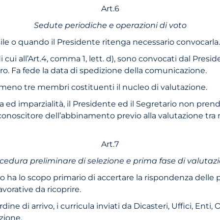
Art.6
Sedute periodiche e operazioni di voto
le o quando il Presidente ritenga necessario convocarla.
 cui all’Art.4, comma 1, lett. d), sono convocati dal Presid
ntro. Fa fede la data di spedizione della comunicazione.
 almeno tre membri costituenti il nucleo di valutazione.
za ed imparzialità, il Presidente ed il Segretario non pre
 conoscitore dell’abbinamento previo alla valutazione tr
Art.7
cedura preliminare di selezione e prima fase di valutaz
lo ha lo scopo primario di accertare la rispondenza delle pr
avorative da ricoprire.
e di arrivo, i curricula inviati da Dicasteri, Uffici, Enti
zione.