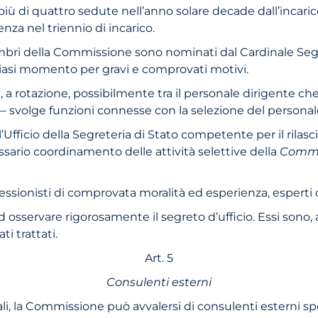
 più di quattro sedute nell’anno solare decade dall’incar
enza nel triennio di incarico.
membri della Commissione sono nominati dal Cardinale Seg
alsiasi momento per gravi e comprovati motivi.
 a rotazione, possibil­mente tra il personale dirigente ch
svolge funzioni con­nesse con la selezione del personal
fficio della Segreteria di Stato competente per il rilascio
ssario coordinamento delle attività selettive della
Commi
essionisti di comprovata moralità ed esperienza, esperti 
osservare rigorosamen­te il segreto d’ufficio. Essi sono, 
ti trattati.
Art. 5
Consulenti esterni
nali, la Commissione può avvalersi di consulenti esterni spe