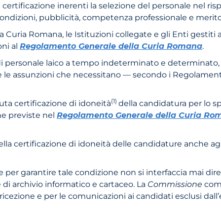
certificazione inerenti la selezione del personale nel ris
i condizioni, pubblicità, competenza professionale e merito
la Curia Romana, le Isti­tuzioni collegate e gli Enti gest
oni al
Regolamento Generale della Curia Romana
.
di personale laico a tempo indeterminato e determinato, c
e le assunzioni che necessitano — secondo i Regolamenti 
(1)
enuta certificazione di idoneità
della candidatura per lo sp
ne previste nel
Regolamento Generale della Curia Ro
la certificazione di ido­neità delle candidature anche a
per garantire tale condi­zione non si interfaccia mai dir
 di archivio informatico e cartaceo. La
Commissione
comu
 ricezione e per le comuni­cazioni ai candidati esclusi dal