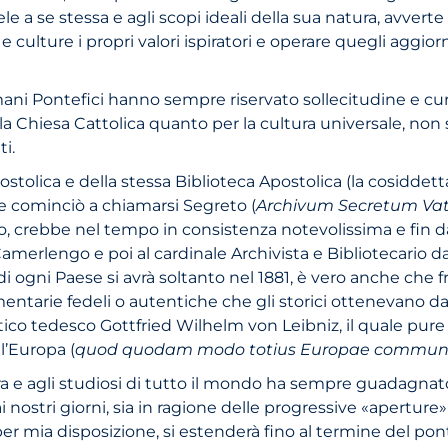
 a se stessa e agli scopi ideali della sua natura, avverte 
e culture i propri valori ispiratori e operare quegli aggi
mani Pontefici hanno sempre riservato sollecitudine e cur
 Chiesa Cattolica quanto per la cultura universale, non 
i.
tolica e della stessa Biblioteca Apostolica (la cosiddet
che cominciò a chiamarsi Segreto (
Archivum Secretum Va
co, crebbe nel tempo in consistenza notevolissima e fin da
merlengo e poi al cardinale Archivista e Bibliotecario d
i di ogni Paese si avrà soltanto nel 1881, è vero anche che f
ntarie fedeli o autentiche che gli storici ottenevano dai
ico tedesco Gottfried Wilhelm von Leibniz, il quale pure 
l’Europa (
quod quodam modo totius Europae commune
ura e agli studiosi di tutto il mondo ha sempre guadagnat
i nostri giorni, sia in ragione delle progressive «apertur
 mia disposizione, si estenderà fino al termine del pontif