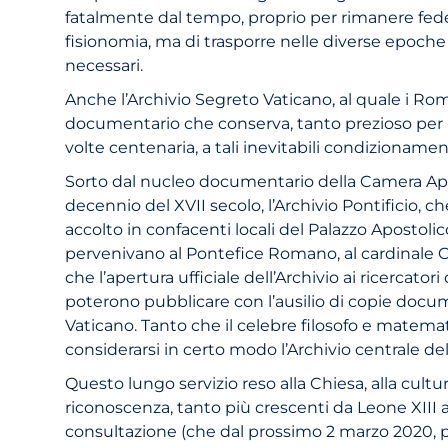
fatalmente dal tempo, proprio per rimanere fedele
fisionomia, ma di trasporre nelle diverse epoche 
necessari.
Anche l’Archivio Segreto Vaticano, al quale i Ro
documentario che conserva, tanto prezioso per la
volte centenaria, a tali inevitabili condizionament
Sorto dal nucleo documentario della Camera Apos
decennio del XVII secolo, l’Archivio Pontificio, 
accolto in confacenti locali del Palazzo Apostoli
pervenivano al Pontefice Romano, al cardinale Ca
che l’apertura ufficiale dell’Archivio ai ricercator
poterono pubblicare con l’ausilio di copie docume
Vaticano. Tanto che il celebre filosofo e matemat
considerarsi in certo modo l’Archivio centrale del
Questo lungo servizio reso alla Chiesa, alla cult
riconoscenza, tanto più crescenti da Leone XIII a
consultazione (che dal prossimo 2 marzo 2020, per