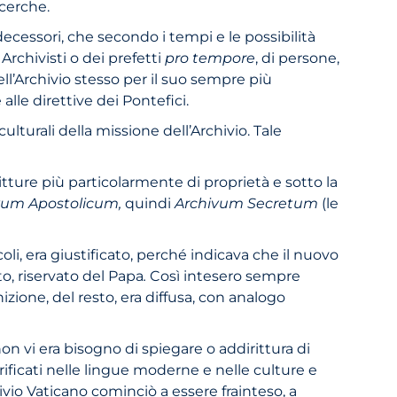
cerche.
edecessori, che secondo i tempi e le possibilità
Archivisti o dei prefetti
pro tempore
,
di persone,
ll’Archivio stesso per il suo sempre più
le direttive dei Pontefici.
ulturali della missione dell’Archivio. Tale
itture più particolarmente di proprietà e sotto la
vum Apostolicum,
quindi
Archivum Secretum
(le
oli, era giustificato, perché indicava che il nuovo
to, riservato del Papa
.
Così intesero sempre
nizione, del resto, era diffusa, con analogo
on vi era bisogno di spiegare o addirittura di
ficati nelle lingue moderne e nelle culture e
ivio Vaticano cominciò a essere frainteso, a