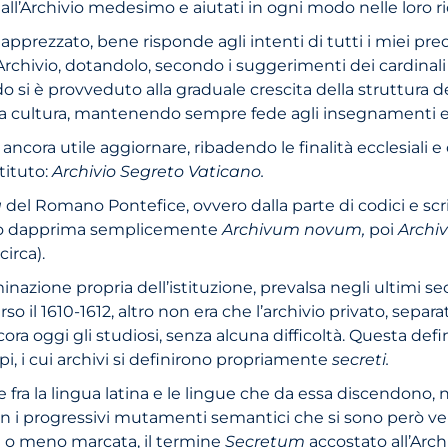
l’Archivio medesimo e aiutati in ogni modo nelle loro ri
sì apprezzato, bene risponde agli intenti di tutti i miei pr
Archivio, dotandolo, secondo i suggerimenti dei cardinali 
 si è provveduto alla graduale crescita della struttura de
a cultura, mantenendo sempre fede agli insegnamenti e al
cora utile aggiornare, ribadendo le finalità ecclesiali e c
tituto:
Archivio Segreto Vaticano.
a
del Romano Pontefice, ovvero dalla parte di codici e scr
titolò dapprima semplicemente
Archivum novum,
poi
Archi
irca).
azione propria dell’istituzione, prevalsa negli ultimi sec
o il 1610-1612, altro non era che l’archivio privato, separa
ncora oggi gli studiosi, senza alcuna difficoltà. Questa defi
cipi, i cui archivi si definirono propriamente
secreti.
fra la lingua latina e le lingue che da essa discendono, n
n i progressivi mutamenti semantici che si sono però veri
più o meno marcata, il termine
Secretum
accostato all’Arch