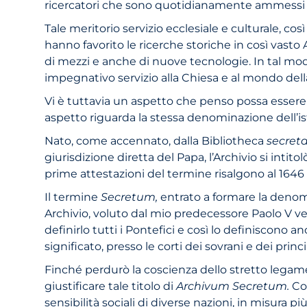
ricercatori che sono quotidianamente ammessi al
Tale meritorio servizio ecclesiale e culturale, co
hanno favorito le ricerche storiche in così vasto 
di mezzi e anche di nuove tecnologie. In tal modo
impegnativo servizio alla Chiesa e al mondo dell
Vi è tuttavia un aspetto che penso possa essere an
aspetto riguarda la stessa denominazione dell’is
Nato, come accennato, dalla Bibliotheca
secret
giurisdizione diretta del Papa, l’Archivio si in
prime attestazioni del termine risalgono al 1646 c
Il termine
Secretum,
entrato a formare la denomin
Archivio, voluto dal mio predecessore Paolo V vers
definirlo tutti i Pontefici e così lo definiscono a
significato, presso le corti dei sovrani e dei prin
Finché perdurò la coscienza dello stretto legame 
giustificare tale titolo di
Archivum Secretum.
Co
sensibilità sociali di diverse nazioni, in misura 