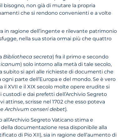
il bisogno, non già di mutare la propria
ornamenti che si rendono convenienti e a volte
a in ragione dell’ingente e rilevante patrimonio
sfugge, nella sua storia ormai più che quattro
ta
Bibliotheca secreta
)
fra il primo e secondo
ticanum
)
solo intorno alla metà di tale secolo,
 subito si aprì alle richieste di documenti che
a ogni parte dell’Europa e del mondo. Se è vero
ra il XVII e il XIX secolo molte opere erudite si
 custodi e dai prefetti dell’Archivio Segreto
vi attinse, scrisse nel 1702 che esso poteva
 Archivum censeri debet
)
.
o all’Archivio Segreto Vaticano stima e
e» della documentazione resa disponibile alla
icato di Pio XII), sia in ragione dell’aumento di