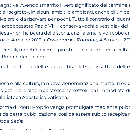
egative. Avendo smarrito il vero significato del termine
 «segreto», in alcuni ambiti e ambienti, anche di un cert
ivelare e da riservare per pochi. Tutto il contrario di qua
 predecessore Paolo VI — conserva «echi e vestigia» del 
 Chiesa «non ha paura della storia, anzi la ama, e vorrebbe
icano
, 4 marzo 2019:
L’Osservatore Romano
,
4-5 marzo 2019
i Presuli, nonché dai miei più stretti collaboratori, asco
 Proprio decido che:
, nulla mutando della sua identità, del suo assetto e del
 Chiesa e alla cultura, la nuova denominazione mette in e
ero petrino, e al tempo stesso ne sottolinea l’immediat
iblioteca Apostolica Vaticana.
n forma di Motu Proprio venga promulgata mediante pubb
 da detta pubblicazione, così da essere subito recepita n
icae Sedis
.