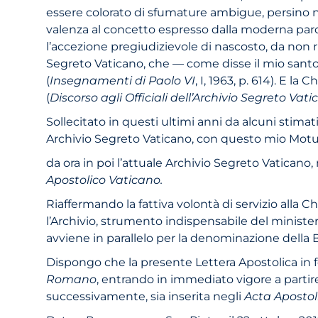
essere colorato di sfumature ambigue, persino n
valenza al concetto espresso dalla moderna parola
l’accezione pregiudizievole di nascosto, da non r
Segreto Vaticano, che — come disse il mio santo
(
Insegnamenti di Paolo VI
,
I, 1963, p. 614). E la
(
Discorso agli Officiali dell’Archivio Segreto Vat
Sollecitato in questi ultimi anni da alcuni stimat
Archivio Segreto Vaticano, con questo mio Motu
da ora in poi l’attuale Archivio Segreto Vaticano
Apostolico Vaticano.
Riaffermando la fattiva volontà di servizio alla
l’Archivio, strumento indispensabile del minist
avviene in parallelo per la denominazione della B
Dispongo che la presente Lettera Apostolica i
Romano
, entrando in immediato vigore a partire
successivamente, sia inserita negli
Acta Apostol