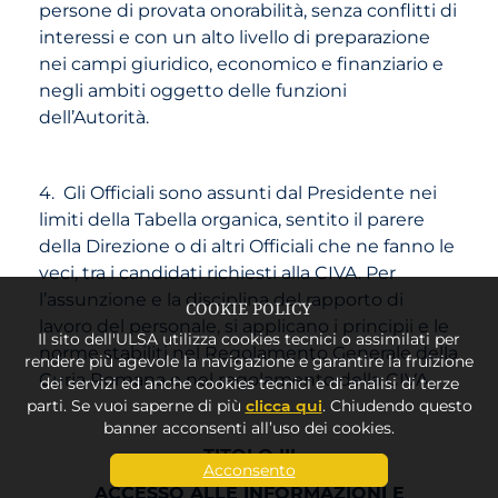
persone di provata onorabilità, senza conflitti di
interessi e con un alto livello di preparazione
nei campi giuridico, economico e finanziario e
negli ambiti oggetto delle funzioni
dell’Autorità.
4. Gli Officiali sono assunti dal Presidente nei
limiti della Tabella organica, sentito il parere
della Direzione o di altri Officiali che ne fanno le
veci, tra i candidati richiesti alla CIVA. Per
l’assunzione e la disciplina del rapporto di
COOKIE POLICY
lavoro del personale, si applicano i principii e le
Il sito dell'ULSA utilizza cookies tecnici o assimilati per
norme stabiliti nel Regolamento Generale della
rendere più agevole la navigazione e garantire la fruizione
Curia Romana e nel regolamento della CIVA.
dei servizi ed anche cookies tecnici e di analisi di terze
parti. Se vuoi saperne di più
clicca qui
. Chiudendo questo
banner acconsenti all’uso dei cookies.
TITOLO III
Acconsento
ACCESSO ALLE INFORMAZIONI E