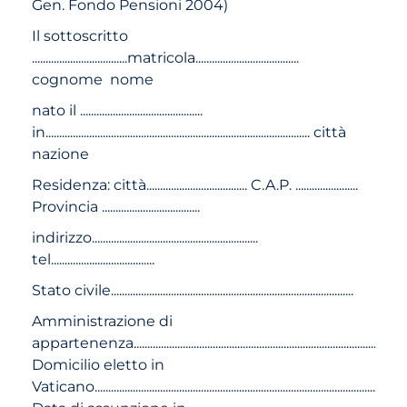
Gen. Fondo Pensioni 2004)
Il sottoscritto
...................................matricola......................................
cognome nome
nato il .............................................
in................................................................................................. città
nazione
Residenza: città..................................... C.A.P. .......................
Provincia ....................................
indirizzo.............................................................
tel......................................
Stato civile.........................................................................................
Amministrazione di
appartenenza..................................................................................................
Domicilio eletto in
Vaticano.......................................................................................................