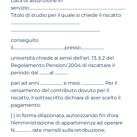
Data di assunzione in
servizio.........................................................................................................
Titolo di studio per il quale si chiede il riscatto
...........................................................................
.................................................................................................
conseguito
il........................................................presso.........................
università chiede ai sensi dell'art. 13, § 2 del
Regolamento Pensioni 2004 di riscattare il
periodo dal ...........al ..............
pari ad anni ........................ e mesi ......................... Per il
versamento del contributo dovuto per il
riscatto, il sottoscritto dichiara di aver scelto il
pagamento:
[ ] in forma dilazionata, autorizzando fin d'ora
l'Amministrazione di appartenenza ad operare
N.................. rate mensili sulla retribuzione;