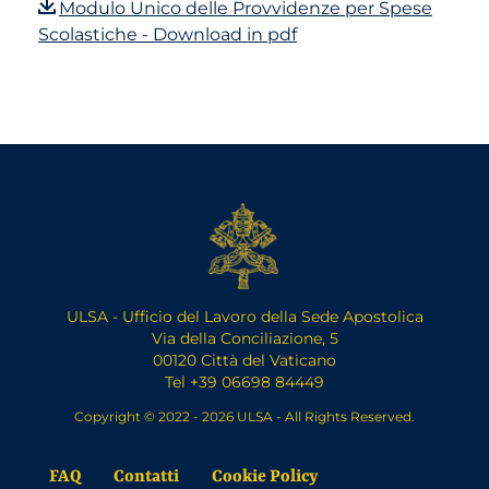
Modulo Unico delle Provvidenze per Spese
Scolastiche - Download in pdf
ULSA - Ufficio del Lavoro della Sede Apostolica
Via della Conciliazione, 5
00120 Città del Vaticano
Tel +39 06698 84449
Copyright © 2022 - 2026 ULSA - All Rights Reserved.
FAQ
Contatti
Cookie Policy