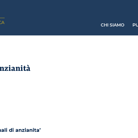
CHI SIAMO
PU
anzianità
li di anzianita’