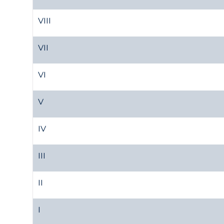
VIII
VII
VI
V
IV
III
II
I