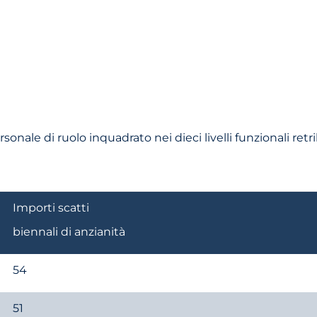
sonale di ruolo inquadrato nei dieci livelli funzionali retrib
Importi scatti
biennali di anzianità
54
51