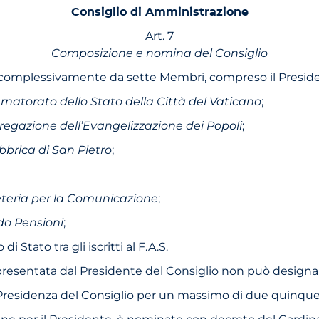
Consiglio di Amministrazione
Art. 7
Composizione e nomina del Consiglio
o complessivamente da sette Membri, compreso il Presid
rnatorato dello Stato della Città del Vaticano
;
egazione dell’Evangelizzazione dei Popoli
;
bbrica di San Pietro
;
teria per la Comunicazione
;
o Pensioni
;
Stato tra gli iscritti al F.A.S.
rappresentata dal Presidente del Consiglio non può desi
 Presidenza del Consiglio per un massimo di due quinque
ione per il Presidente, è nominato con decreto del Cardin