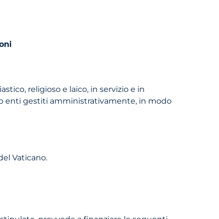
oni
tico, religioso e laico, in servizio e in
 o enti gestiti amministrativamente, in modo
 del Vaticano.
 stipulate, provvede a finanziare le seguenti