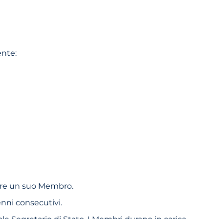
ente:
gnare un suo Membro.
nni consecutivi.
ale Segretario di Stato. I Membri durano in carica