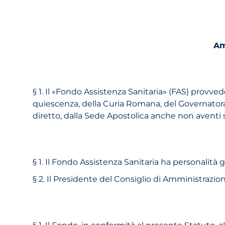
Am
§ 1. Il «Fondo Assistenza Sanitaria» (FAS) provvede 
quiescenza, della Curia Romana, del Governatora
diretto, dalla Sede Apostolica anche non aventi s
§ 1. Il Fondo Assistenza Sanitaria ha personalità 
§ 2. Il Presidente del Consiglio di Amministrazi
§ 1. Il Fondo, in conformità al presente Statuto,