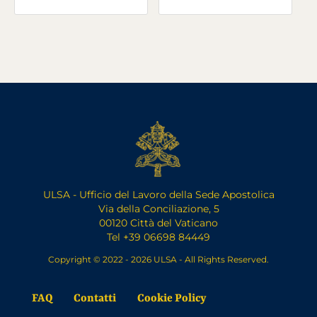
ULSA - Ufficio del Lavoro della Sede Apostolica
Via della Conciliazione, 5
00120 Città del Vaticano
Tel +39 06698 84449
Copyright © 2022 - 2026 ULSA - All Rights Reserved.
FAQ
Contatti
Cookie Policy