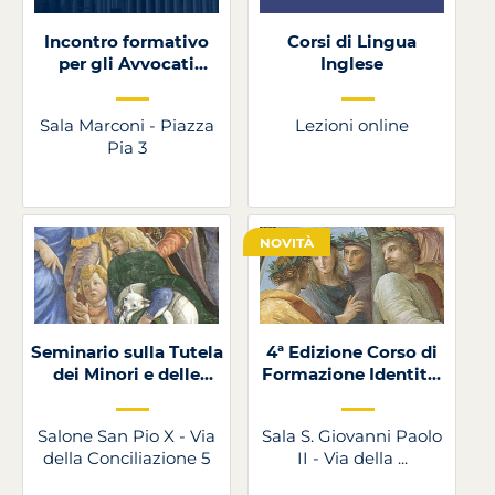
Incontro formativo
Corsi di Lingua
per gli Avvocati
Inglese
patrocinanti presso
l'ULSA
Sala Marconi - Piazza
Lezioni online
Pia 3
NOVITÀ
Seminario sulla Tutela
4ª Edizione Corso di
dei Minori e delle
Formazione Identità,
Persone Vulnerabili in
Comunicazione e
Vaticano
Ascolto in Vaticano
Salone San Pio X - Via
Sala S. Giovanni Paolo
della Conciliazione 5
II - Via della ...