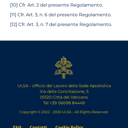
[
10
]
Cfr. Art. 2 del presente Regolamento.
[
11
]
Cfr. Art. 3, n. 6 del presente Regolamento.
[
12
]
Cfr. Art. 3, n. 7 del presente Regolamento.
ULSA - Ufficio del Lavoro della Sede Apostolica
Via della Conciliazione, 5
00120 Città del Vaticano
Tel +39 06698 84449
Copyright © 2022 - 2026 ULSA - All Rights Reserved.
FAQ
Contatti
Cookie Policy