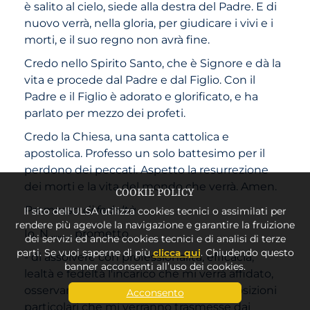
è salito al cielo, siede alla destra del Padre. E di
nuovo verrà, nella gloria, per giudicare i vivi e i
morti, e il suo regno non avrà fine.
Credo nello Spirito Santo, che è Signore e dà la
vita e procede dal Padre e dal Figlio. Con il
Padre e il Figlio è adorato e glorificato, e ha
parlato per mezzo dei profeti.
Credo la Chiesa, una santa cattolica e
apostolica. Professo un solo battesimo per il
perdono dei peccati. Aspetto la resurrezione
dei morti e la vita del mondo che verrà. Amen.
COOKIE POLICY
Promessa di fedeltà
Il sito dell'ULSA utilizza cookies tecnici o assimilati per
rendere più agevole la navigazione e garantire la fruizione
Io, N .......... prometto
dei servizi ed anche cookies tecnici e di analisi di terze
parti. Se vuoi saperne di più
clicca qui
. Chiudendo questo
- di assolvere con professionalità, efficacia,
banner acconsenti all’uso dei cookies.
lealtà e fedeltà l'incarico che mi verrà affidato,
osservando le norme generali e le disposizioni
Acconsento
particolari che mi verranno trasmesse dai