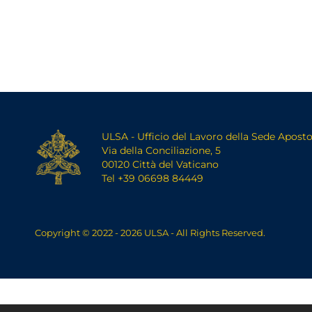
ULSA - Ufficio del Lavoro della Sede Aposto
Via della Conciliazione, 5
00120 Città del Vaticano
Tel +39 06698 84449
Copyright © 2022 - 2026 ULSA - All Rights Reserved.