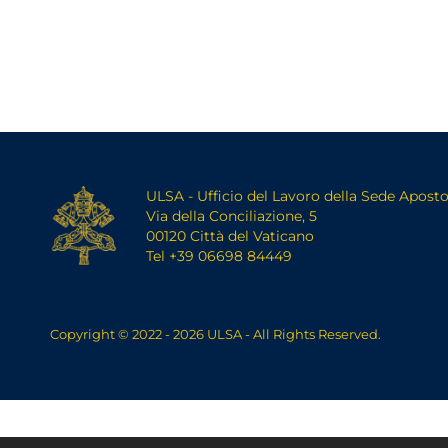
ULSA - Ufficio del Lavoro della Sede Aposto
Via della Conciliazione, 5
00120 Città del Vaticano
Tel +39 06698 84449
Copyright © 2022 - 2026 ULSA - All Rights Reserved.