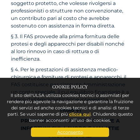
soggetto protetto, che volesse rivolgersi a
professionisti o strutture non convenzionate,
un contributo pari al costo che avrebbe
sostenuto con assistenza in forma diretta.
§ 3. Il FAS provvede alla prima fornitura delle
protesi e degli apparecchi per disabili nonché
al loro rinnovo in caso di rottura o di
inefficienza.
§ 4. Per le prestazioni di assistenza medico-
chirurgica e forniture di protesi e apparecchi, il
FAS costituisce per ciascuna Amministrazione
COOKIE POLICY
un conto speciale, il cui equilibrio finanziario è a
Il sito dell'ULSA utilizza cookies tecnici o assimilati per
carico dell’Amministrazione interessata.
rendere più agevole la navigazione e garantire la fruizione
dei servizi ed anche cookies tecnici e di analisi di terze
Titolo VI
parti. Se vuoi saperne di più
clicca qui
. Chiudendo questo
PRESTAZIONI IN NATURA RELATIVE A
banner acconsenti all’uso dei cookies.
INFORTUNI SUL LAVORO E MALATTIE
Acconsento
PROFESSIONALI