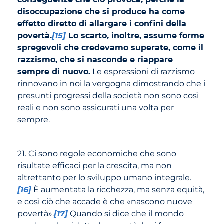
disoccupazione che si produce ha come
effetto diretto di allargare i confini della
povertà.
[15]
Lo scarto, inoltre, assume forme
spregevoli che credevamo superate, come il
razzismo, che si nasconde e riappare
sempre di nuovo.
Le espressioni di razzismo
rinnovano in noi la vergogna dimostrando che i
presunti progressi della società non sono così
reali e non sono assicurati una volta per
sempre.
21. Ci sono regole economiche che sono
risultate efficaci per la crescita, ma non
altrettanto per lo sviluppo umano integrale.
[16]
È aumentata la ricchezza, ma senza equità,
e così ciò che accade è che «nascono nuove
povertà».
[17]
Quando si dice che il mondo