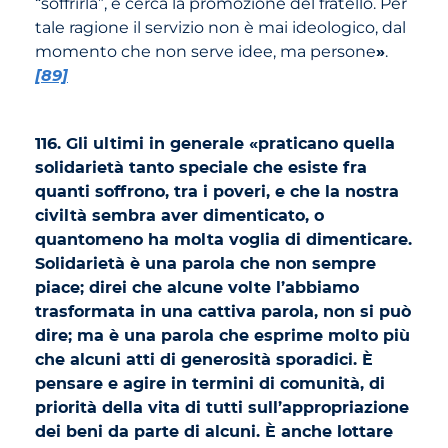
“soffrirla”, e cerca la promozione del fratello. Per
tale ragione il servizio non è mai ideologico, dal
momento che non serve idee, ma persone
»
.
[89]
116. Gli ultimi in generale «praticano quella
solidarietà tanto speciale che esiste fra
quanti soffrono, tra i poveri, e che la nostra
civiltà sembra aver dimenticato, o
quantomeno ha molta voglia di dimenticare.
Solidarietà è una parola che non sempre
piace; direi che alcune volte l’abbiamo
trasformata in una cattiva parola, non si può
dire; ma è una parola che esprime molto più
che alcuni atti di generosità sporadici. È
pensare e agire in termini di comunità, di
priorità della vita di tutti sull’appropriazione
dei beni da parte di alcuni. È anche lottare