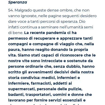
Speranza
54. Malgrado queste dense ombre, che non
vanno ignorate, nelle pagine seguenti desidero
dare voce a tanti percorsi di speranza. Dio
infatti continua a seminare nell’umanità semi
di bene.
La recente pandemia ci ha
permesso di recuperare e apprezzare tanti
compagni e compagne di viaggio che, nella
paura, hanno reagito donando la propria
vita. Siamo stati capaci di riconoscere che le
nostre vite sono intrecciate e sostenute da
persone ordinarie che, senza dubbio, hanno
scritto gli avvenimenti decisivi della nostra
storia condivisa: medici, infermieri e
infermiere, farmacisti, addetti ai
supermercati, personale delle pulizie,
badanti, trasportatori, uomini e donne che
lavorano per fornire servizi essenziali e