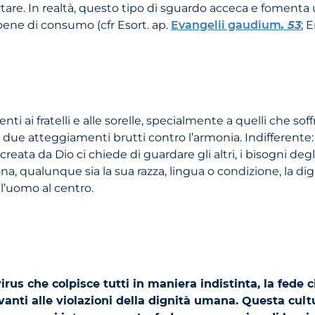
tare. In realtà, questo tipo di sguardo acceca e fomenta u
bene di consumo (cfr Esort. ap.
Evangelii gaudium
, 53
; 
nti ai fratelli e alle sorelle, specialmente a quelli che 
i due atteggiamenti brutti contro l’armonia. Indifferente: 
eata da Dio ci chiede di guardare gli altri, i bisogni degli a
 qualunque sia la sua razza, lingua o condizione, la dign
l’uomo al centro.
irus che colpisce tutti in maniera indistinta, la fede
vanti alle violazioni della dignità umana. Questa cul