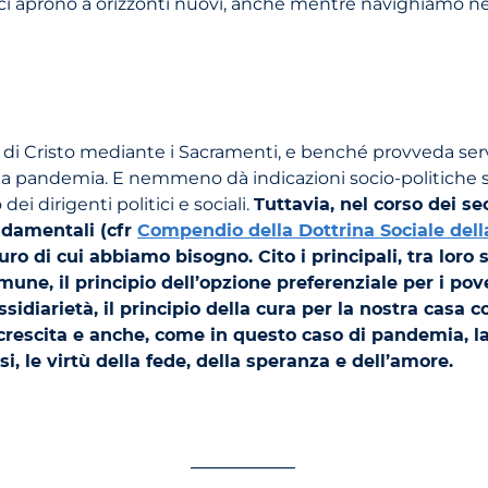
ci aprono a orizzonti nuovi, anche mentre navighiamo nell
 di Cristo mediante i Sacramenti, e benché provveda serviz
la pandemia. E nemmeno dà indicazioni socio-politiche spec
ei dirigenti politici e sociali.
Tuttavia, nel corso dei sec
ondamentali (cfr
Compendio della Dottrina Sociale dell
uro di cui abbiamo bisogno. Cito i principali, tra loro 
mune, il principio dell’opzione preferenziale per i pove
ussidiarietà, il principio della cura per la nostra casa 
 crescita e anche, come in questo caso di pandemia, l
i, le virtù della fede, della speranza e dell’amore.
____________