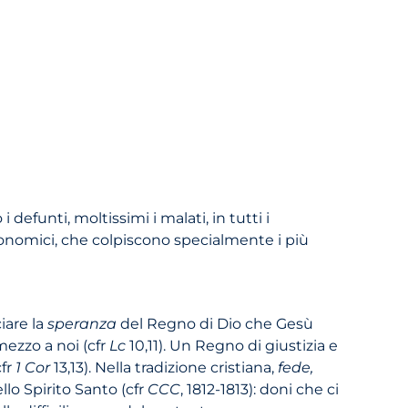
efunti, moltissimi i malati, in tutti i
conomici, che colpiscono specialmente i più
iare la
speranza
del Regno di Dio che Gesù
mezzo a noi (cfr
Lc
10,11). Un Regno di giustizia e
cfr
1 Cor
13,13). Nella tradizione cristiana,
fede,
lo Spirito Santo (cfr
CCC
, 1812-1813): doni che ci