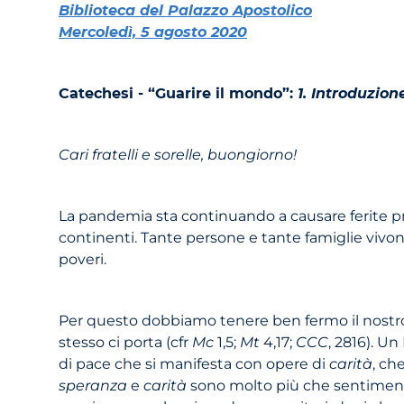
Biblioteca del Palazzo Apostolico
Mercoledì, 5 agosto 2020
Catechesi - “Guarire il mondo”:
1. Introduzion
Cari fratelli e sorelle, buongiorno!
La pandemia sta continuando a causare ferite prof
continenti. Tante persone e tante famiglie vivo
poveri.
Per questo dobbiamo tenere ben fermo il nostr
stesso ci porta (cfr
Mc
1,5;
Mt
4,17;
CCC
, 2816). U
di pace che si manifesta con opere di
carità
, ch
speranza
e
carità
sono molto più che sentimenti 