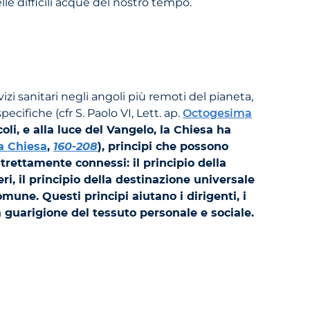
e difficili acque del nostro tempo.
i sanitari negli angoli più remoti del pianeta,
ifiche (cfr S. Paolo VI, Lett. ap.
Octogesima
oli, e alla luce del Vangelo, la Chiesa ha
a Chiesa
,
160-208
), principi che possono
strettamente connessi: il principio della
ri, il principio della destinazione universale
comune. Questi principi aiutano i dirigenti, i
a guarigione del tessuto personale e sociale.