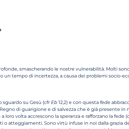
e
onde, smascherando le nostre vulnerabilità. Molti sono i d
no un tempo di incertezza, a causa dei problemi socio-e
o sguardo su Gesù (cfr
Eb
12,2) e con questa
fede
abbracc
n Regno di guarigione e di salvezza che è già presente in 
e a loro volta accrescono la speranza e rafforzano la fede (
o atteggiamenti. Sono virtù infuse in noi dalla grazia del