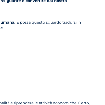
rci guarire e convertire dal nostro
ia umana.
E possa questo sguardo tradursi in
ne.
alità e riprendere le attività economiche. Certo,