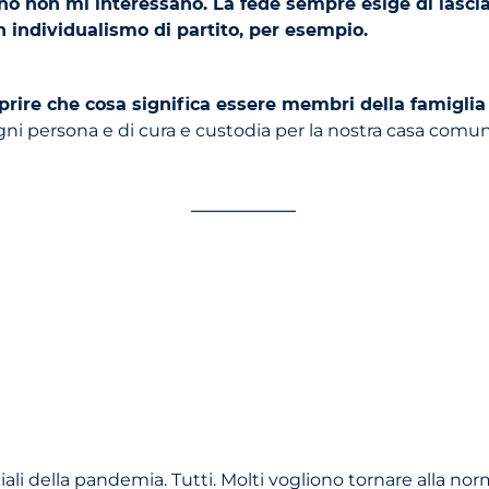
ano non mi interessano. La fede sempre esige di lascia
un individualismo di partito, per esempio.
scoprire che cosa significa essere membri della famigl
gni persona e di cura e custodia per la nostra casa comu
____________
li della pandemia. Tutti. Molti vogliono tornare alla norm