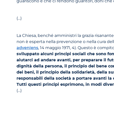
guariscono e che ci rendono guaritori, doni che 
(…)
La Chiesa, benché amministri la grazia risanante
non è esperta nella prevenzione o nella cura del
adveniens
, 14 maggio 1971, 4). Questo è compito d
sviluppato alcuni principi sociali che sono f
aiutarci ad andare avanti, per preparare il fut
dignità della persona, il principio del bene co
dei beni, il principio della solidarietà, della s
responsabili della società a portare avanti la
Tutti questi principi esprimono, in modi divers
(…)