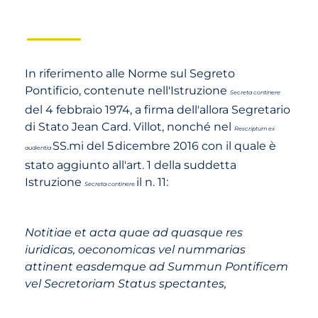
In riferimento alle Norme sul Segreto
Pontificio, contenute nell'Istruzione
Secreta continere
del 4 febbraio 1974, a firma dell'allora Segretario
di Stato Jean Card. Villot, nonché nel
Rescriptum ex
SS.mi del 5
dicembre 2016 con il quale è
audientia
stato aggiunto all'art. 1 della suddetta
Istruzione
il n. 11:
Secreta continere
Notitiae et acta quae ad quasque res
iuridicas, oeconomicas vel nummarias
attinent easdemque ad Summun Pontificem
vel Secretoriam Status spectantes,