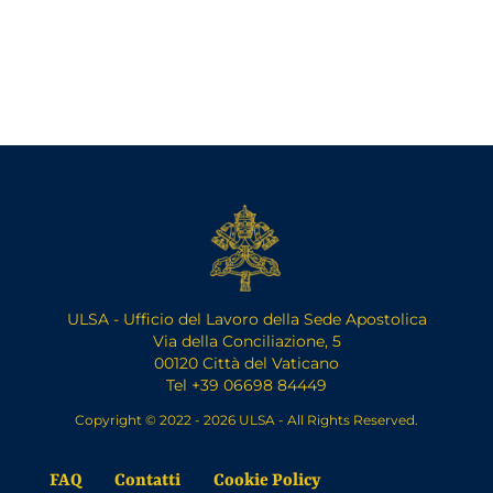
ULSA - Ufficio del Lavoro della Sede Apostolica
Via della Conciliazione, 5
00120 Città del Vaticano
Tel +39 06698 84449
Copyright © 2022 - 2026 ULSA - All Rights Reserved.
FAQ
Contatti
Cookie Policy