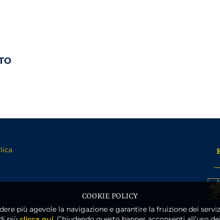
ATO
lica
COOKIE POLICY
ndere più agevole la navigazione e garantire la fruizione dei serviz
di più
clicca qui
. Chiudendo questo banner acconsenti all’uso dei