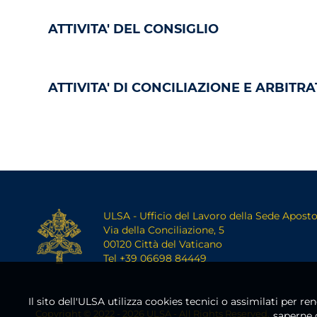
ATTIVITA' DEL CONSIGLIO
ATTIVITA' DI CONCILIAZIONE E ARBITR
ULSA - Ufficio del Lavoro della Sede Aposto
Via della Conciliazione, 5
00120 Città del Vaticano
Tel +39 06698 84449
Il sito dell'ULSA utilizza cookies tecnici o assimilati per re
Copyright © 2022 - 2026 ULSA - All Rights Reserved.
saperne 